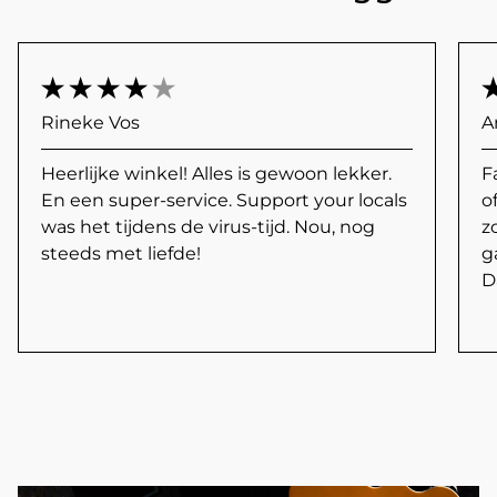
Rineke Vos
A
Heerlijke winkel! Alles is gewoon lekker.
F
En een super-service. Support your locals
o
was het tijdens de virus-tijd. Nou, nog
z
steeds met liefde!
g
D